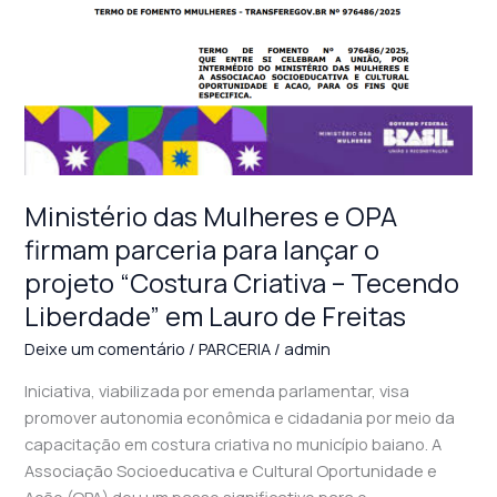
firmam
parceria
para
lançar
o
projeto
“Costura
Criativa
Ministério das Mulheres e OPA
–
firmam parceria para lançar o
Tecendo
projeto “Costura Criativa – Tecendo
Liberdade”
Liberdade” em Lauro de Freitas
em
Lauro
Deixe um comentário
/
PARCERIA
/
admin
de
Iniciativa, viabilizada por emenda parlamentar, visa
Freitas
promover autonomia econômica e cidadania por meio da
capacitação em costura criativa no município baiano. A
Associação Socioeducativa e Cultural Oportunidade e
Ação (OPA) deu um passo significativo para o